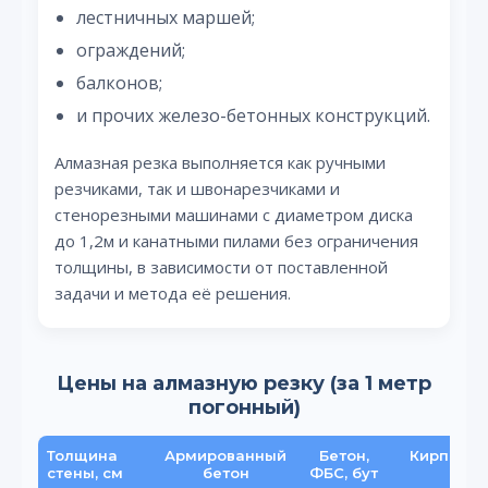
лестничных маршей;
ограждений;
балконов;
и прочих железо-бетонных конструкций.
Алмазная резка выполняется как ручными
резчиками, так и швонарезчиками и
стенорезными машинами с диаметром диска
до 1,2м и канатными пилами без ограничения
толщины, в зависимости от поставленной
задачи и метода её решения.
Цены на алмазную резку (за 1 метр
погонный)
Толщина
Армированный
Бетон,
Кирпич, 
стены, см
бетон
ФБС, бут
ал